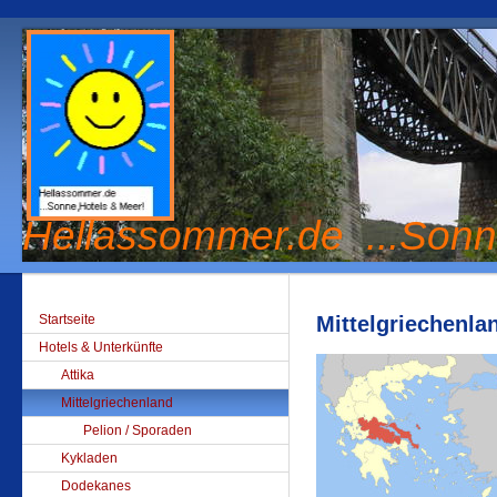
Hellassommer.de ...Sonn
Startseite
Mittelgriechenla
Hotels & Unterkünfte
Attika
Mittelgriechenland
Pelion / Sporaden
Kykladen
Dodekanes